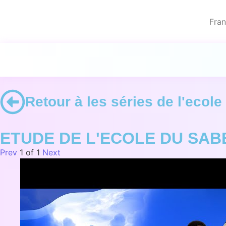
Fran
Retour à les séries de l'ecol
ETUDE DE L'ECOLE DU SAB
Prev
1
of
1
Next