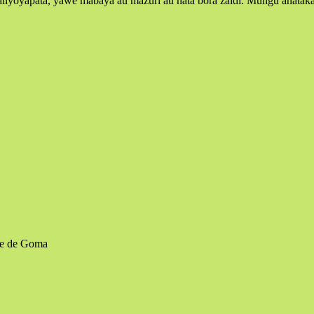
iyoyapata, yawe mabaya au mazuri au hata bora zaidi. Mungu anataka m
e de Goma