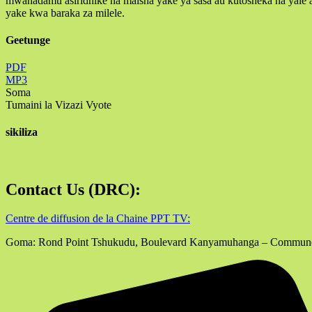
mwanadamu asiridhike na maisha yake ya sasa au kutosheka na yale al
yake kwa baraka za milele.
Geetunge
PDF
MP3
Soma
Tumaini la Vizazi Vyote
sikiliza
Contact Us (DRC):
Centre de diffusion de la Chaine PPT TV:
Goma: Rond Point Tshukudu, Boulevard Kanyamuhanga – Commun