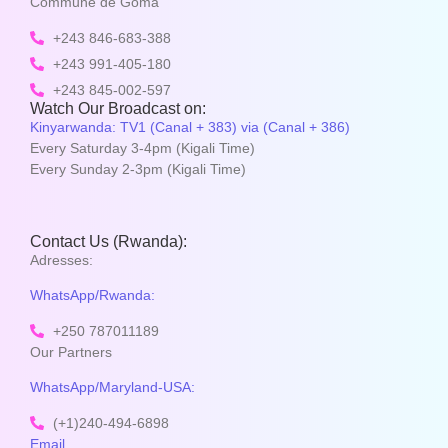
Commune de Goma
+243 846-683-388
+243 991-405-180
+243 845-002-597
Watch Our Broadcast on:
Kinyarwanda: TV1 (Canal + 383) via (Canal + 386)
Every Saturday 3-4pm (Kigali Time)
Every Sunday 2-3pm (Kigali Time)
Contact Us (Rwanda):
Adresses:
WhatsApp/Rwanda:
+250 787011189
Our Partners
WhatsApp/Maryland-USA:
(+1)240-494-6898
Email