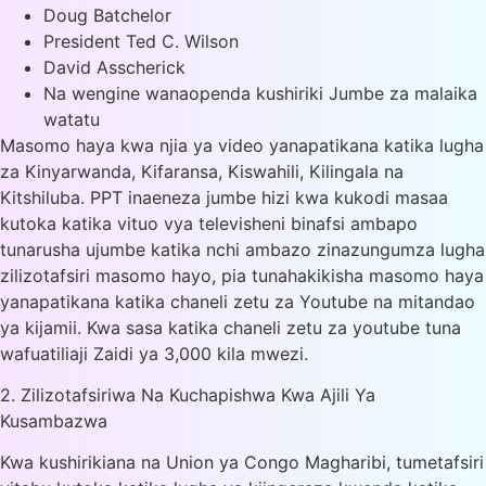
Doug Batchelor
President Ted C. Wilson
David Asscherick
Na wengine wanaopenda kushiriki Jumbe za malaika
watatu
Masomo haya kwa njia ya video yanapatikana katika lugha
za Kinyarwanda, Kifaransa, Kiswahili, Kilingala na
Kitshiluba. PPT inaeneza jumbe hizi kwa kukodi masaa
kutoka katika vituo vya televisheni binafsi ambapo
tunarusha ujumbe katika nchi ambazo zinazungumza lugha
zilizotafsiri masomo hayo, pia tunahakikisha masomo haya
yanapatikana katika chaneli zetu za Youtube na mitandao
ya kijamii. Kwa sasa katika chaneli zetu za youtube tuna
wafuatiliaji Zaidi ya 3,000 kila mwezi.
2. Zilizotafsiriwa Na Kuchapishwa Kwa Ajili Ya
Kusambazwa
Kwa kushirikiana na Union ya Congo Magharibi, tumetafsiri