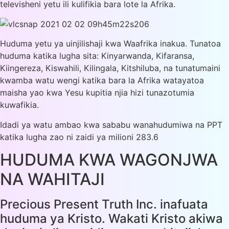
televisheni yetu ili kulifikia bara lote la Afrika.
Huduma yetu ya uinjilishaji kwa Waafrika inakua. Tunatoa
huduma katika lugha sita: Kinyarwanda, Kifaransa,
Kiingereza, Kiswahili, Kilingala, Kitshiluba, na tunatumaini
kwamba watu wengi katika bara la Afrika watayatoa
maisha yao kwa Yesu kupitia njia hizi tunazotumia
kuwafikia.
Idadi ya watu ambao kwa sababu wanahudumiwa na PPT
katika lugha zao ni zaidi ya milioni 283.6
HUDUMA KWA WAGONJWA
NA WAHITAJI
Precious Present Truth Inc. inafuata
huduma ya Kristo. Wakati Kristo akiwa