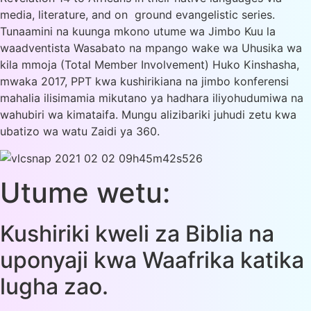
media, literature, and on ground evangelistic series.
Tunaamini na kuunga mkono utume wa Jimbo Kuu la
waadventista Wasabato na mpango wake wa Uhusika wa
kila mmoja (Total Member Involvement) Huko Kinshasha,
mwaka 2017, PPT kwa kushirikiana na jimbo konferensi
mahalia ilisimamia mikutano ya hadhara iliyohudumiwa na
wahubiri wa kimataifa. Mungu alizibariki juhudi zetu kwa
ubatizo wa watu Zaidi ya 360.
Utume wetu:
Kushiriki kweli za Biblia na
uponyaji kwa Waafrika katika
lugha zao.