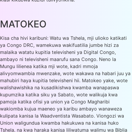
MATOKEO
Kisa cha hivi karibuni: Watu wa Tshela, mji ulioko katikati
ya Congo DRC, wamekuwa wakifuatilia jumbe hizi za
malaika watatu kupitia televisheni ya Digital Congo,
ambayo ni televisheni maarufu sana Congo. Neno la
Mungu lilienea katika mji wote, kadri mmoja
alivyomwambia mwenzake, wote wakawa na habari juu ya
mahubiri haya kupitia televisheni hii. Matokeo yake, wote
walishawishika na kusadikishwa kwamba wanapaswa
kupumzika katika siku ya Sabato, wote walikuja kwa
pamoja katika ofisi ya union ya Congo Magharibi
wakiomba kujua maeneo ya karibu ambayo wanaweza
kulipata kanisa la Waadventista Wasabato. Viongozi wa
Union waligundua kwamba hakukuwa na kanisa huko
Tshela, na kwa haraka kanisa liliwatuma walimu wa Biblia