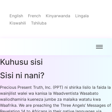
English
French
Kinyarwanda
Lingala
Kiswahili
Tshiluba
Kuhusu sisi
Sisi ni nani?
Precious Present Truth, Inc. (PPT) ni shirika lisilo la faida la
wainjilist walei wa kanisa la Waadventista Wasabato
waliodhamiria kueneza jumbe za malaika watatu kwa
Waafrika. We are preaching the Three Angels’ Messages of
Revelation 14 to Africans in their native languages via