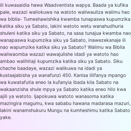
ili kuwasaidia hawa Waadventista wapya. Baada ya kufika
pale, wazazi waliokuwa na watoto waliwauliza walimu hao
wa biblia- Tumeshawishika kwamba tunapaswa kupumzika
katika siku ya Sabato, lakini watoto wetu wanahudhuria
shuleni katika siku ya Sabato, na sasa tunajua kwamba nao
wanapaswa kupumzika siku ya Sabato, inawezekanaje ili
nao wapumzike katika siku ya Sabato? Walimu wa Biblia
waliwaomba wazazi wawajulishe idadi ya watoto hao
ambao walihitaji kupumzika katika siku ya Sabato. Siku
chache baadaye, wazazi walikuwa na idadi ya
kustaajabisha ya wanafunzi 450. Kanisa lilifanya mpango
wa kuwatafutia eneo la kufanyia ibada kila Sabato na
wakaanzisha shule mpya ya Sabato katika eneo hilo kwa
ajili ya watoto. Ijapokuwa watoto wanasoma katika
mazingira magumu, kwa sababu hawana madarasa mazuri,
lakini wanamshukuru Mungu na kumheshimu katika Sabato
yake.