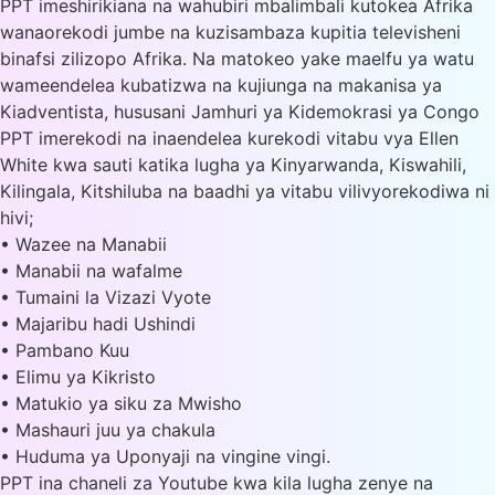
PPT imeshirikiana na wahubiri mbalimbali kutokea Afrika
wanaorekodi jumbe na kuzisambaza kupitia televisheni
binafsi zilizopo Afrika. Na matokeo yake maelfu ya watu
wameendelea kubatizwa na kujiunga na makanisa ya
Kiadventista, hususani Jamhuri ya Kidemokrasi ya Congo
PPT imerekodi na inaendelea kurekodi vitabu vya Ellen
White kwa sauti katika lugha ya Kinyarwanda, Kiswahili,
Kilingala, Kitshiluba na baadhi ya vitabu vilivyorekodiwa ni
hivi;
• Wazee na Manabii
• Manabii na wafalme
• Tumaini la Vizazi Vyote
• Majaribu hadi Ushindi
• Pambano Kuu
• Elimu ya Kikristo
• Matukio ya siku za Mwisho
• Mashauri juu ya chakula
• Huduma ya Uponyaji na vingine vingi.
PPT ina chaneli za Youtube kwa kila lugha zenye na