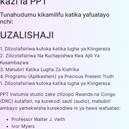
kazi la PPT
Tunahudumu kikamilifu katika yafuatayo
nchi:
UZALISHAJI
1. Zilizotafsiriwa kutoka katika lugha ya Kiingereza
2. Zilizotafsiriwa Na Kuchapishwa Kwa Ajili Ya
Kusambazwa
3. Mahubiri Katika Lugha Za Kiafrika
4. Programu (Aplikesheni) ya Precious Present Truth
1. Zilizotafsiriwa kutoka katika lugha ya Kiingereza
PPT inatumia studio zake zilizopo Rwanda na Congo
(DRC) kutafsiri, na kurekodi sauti (audio), mahubiri
ambayo yamekwisha kurekodiwa ni ya hawa wafuatao:
Professor Walter J. Veith
Ivor Myers