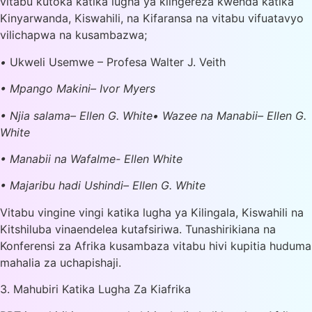
vitabu kutoka katika lugha ya kiingereza kwenda katika
Kinyarwanda, Kiswahili, na Kifaransa na vitabu vifuatavyo
vilichapwa na kusambazwa;
•
Ukweli Usemwe – Profesa Walter J. Veith
• Mpango Makini– Ivor Myers
• Njia salama– Ellen G. White
• Wazee na Manabii– Ellen G.
White
• Manabii na Wafalme- Ellen White
• Majaribu hadi Ushindi– Ellen G. White
Vitabu vingine vingi katika lugha ya Kilingala, Kiswahili na
Kitshiluba vinaendelea kutafsiriwa. Tunashirikiana na
Konferensi za Afrika kusambaza vitabu hivi kupitia huduma
mahalia za uchapishaji.
3. Mahubiri Katika Lugha Za Kiafrika