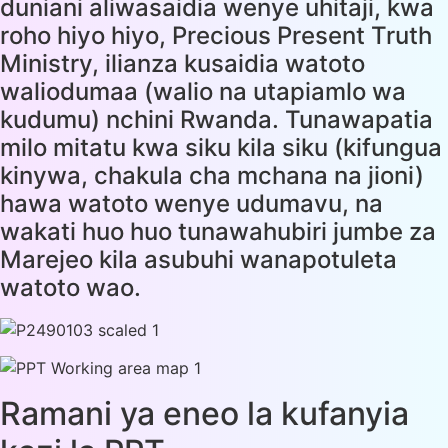
duniani aliwasaidia wenye uhitaji, kwa
roho hiyo hiyo, Precious Present Truth
Ministry, ilianza kusaidia watoto
waliodumaa (walio na utapiamlo wa
kudumu) nchini Rwanda. Tunawapatia
milo mitatu kwa siku kila siku (kifungua
kinywa, chakula cha mchana na jioni)
hawa watoto wenye udumavu, na
wakati huo huo tunawahubiri jumbe za
Marejeo kila asubuhi wanapotuleta
watoto wao.
Ramani ya eneo la kufanyia