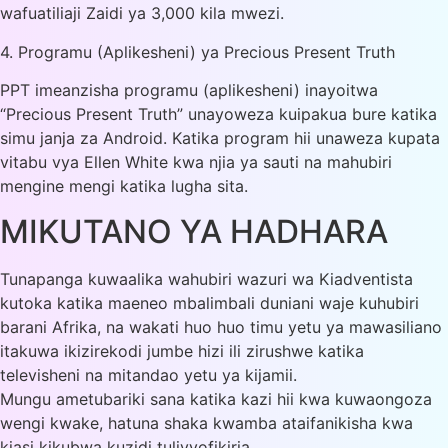
wafuatiliaji Zaidi ya 3,000 kila mwezi.
4. Programu (Aplikesheni) ya Precious Present Truth
PPT imeanzisha programu (aplikesheni) inayoitwa
“Precious Present Truth” unayoweza kuipakua bure katika
simu janja za Android. Katika program hii unaweza kupata
vitabu vya Ellen White kwa njia ya sauti na mahubiri
mengine mengi katika lugha sita.
MIKUTANO YA HADHARA
Tunapanga kuwaalika wahubiri wazuri wa Kiadventista
kutoka katika maeneo mbalimbali duniani waje kuhubiri
barani Afrika, na wakati huo huo timu yetu ya mawasiliano
itakuwa ikizirekodi jumbe hizi ili zirushwe katika
televisheni na mitandao yetu ya kijamii.
Mungu ametubariki sana katika kazi hii kwa kuwaongoza
wengi kwake, hatuna shaka kwamba ataifanikisha kwa
kiasi kikubwa kuzidi tulivyofikiria.