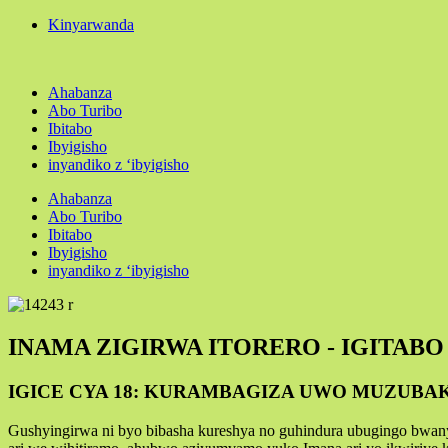
Kinyarwanda
Ahabanza
Abo Turibo
Ibitabo
Ibyigisho
inyandiko z ‘ibyigisho
Ahabanza
Abo Turibo
Ibitabo
Ibyigisho
inyandiko z ‘ibyigisho
INAMA ZIGIRWA ITORERO - IGITABO 
IGICE CYA 18: KURAMBAGIZA UWO MUZUB
Gushyingirwa ni byo bibasha kureshya no guhindura ubugingo bwanyu