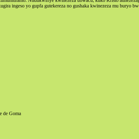
 kumuhitiramo. Ntidukwiriye kwinezeza ubwacu, kuko Kristo atinez
kugira ingeso yo gupfa gutekereza no gushaka kwinezeza mu buryo bw
e de Goma