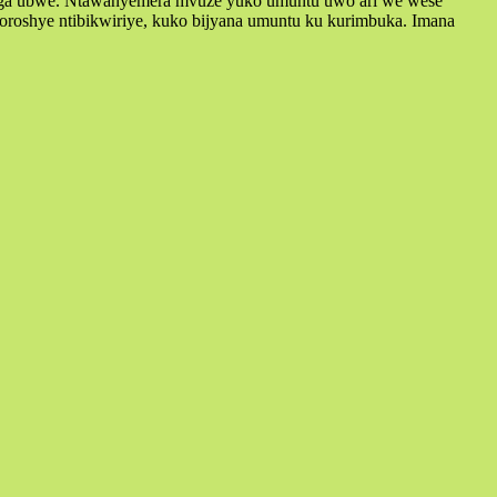
ezaga ubwe. Ntawanyemera mvuze yuko umuntu uwo ari we wese
oroshye ntibikwiriye, kuko bijyana umuntu ku kurimbuka. Imana