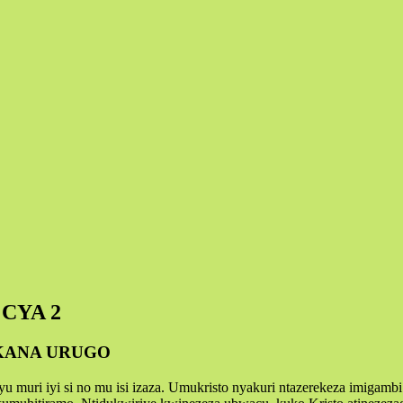
CYA 2
AKANA URUGO
 muri iyi si no mu isi izaza. Umukristo nyakuri ntazerekeza imigamb