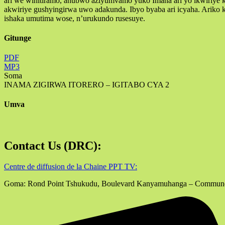
ari we wihitiramo, ahubwo aziyumvamo yuko Imana ari yo ikwiriye
akwiriye gushyingirwa uwo adakunda. Ibyo byaba ari icyaha. Ariko 
ishaka umutima wose, n’urukundo rusesuye.
Gitunge
PDF
MP3
Soma
INAMA ZIGIRWA ITORERO – IGITABO CYA 2
Umva
Contact Us (DRC):
Centre de diffusion de la Chaine PPT TV:
Goma: Rond Point Tshukudu, Boulevard Kanyamuhanga – Commun